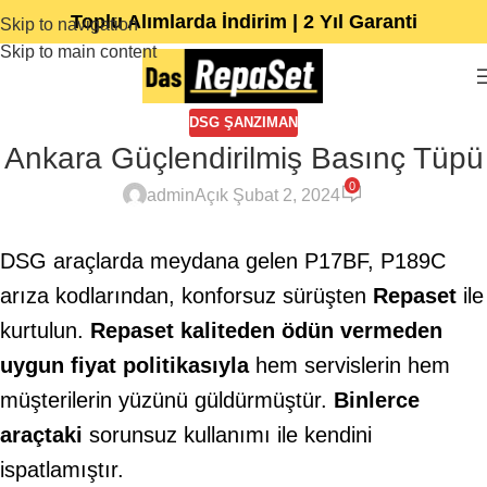
Toplu Alımlarda İndirim | 2 Yıl Garanti
Skip to navigation
Skip to main content
DSG ŞANZIMAN
Ankara Güçlendirilmiş Basınç Tüpü
0
admin
Açık Şubat 2, 2024
DSG araçlarda meydana gelen P17BF, P189C
arıza kodlarından, konforsuz sürüşten
Repaset
ile
kurtulun.
Repaset kaliteden ödün vermeden
uygun fiyat politikasıyla
hem servislerin hem
müşterilerin yüzünü güldürmüştür.
Binlerce
araçtaki
sorunsuz kullanımı ile kendini
ispatlamıştır.